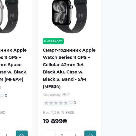
в наявності
инник Apple
Смарт-годинник Apple
s 11 GPS +
Watch Series 11 GPS +
2mm Space
Cellular 42mm Jet
ase w. Black
Black Alu. Case w.
/M (MF8A4)
Black S. Band - S/M
(MF834)
8
Код товару:
2547
0
0
99₴
Без ПДВ: 19 899₴
19 899₴