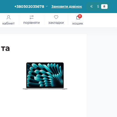
+380502035678
Замовити дзвінок
€
$
₴
0
порівняти
закладки
кабінет
кошик
 та