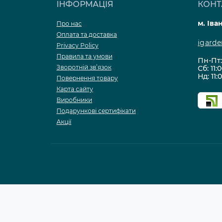
ІНФОРМАЦІЯ
КОНТ
м. Іва
Про нас
Оплата та доставка
igard
Privacy Policy
Правила та умови
Пн-Пт: 
Зворотній зв’язок
Сб: 11:
Нд: 11:
Повернення товару
Карта сайту
Виробники
Подарункові сертифікати
Акції