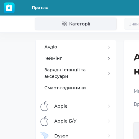
Про нас
Категорії
Аудіо
A
Геймінг
Зарядні станції та
аксесуари
Смарт-годинники
Ma
Вр
Apple
Apple Б/У
Dyson