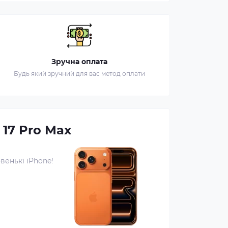
Зручна оплата
Будь який зручний для вас метод оплати
| 17 Pro Max
овенькі iPhone!