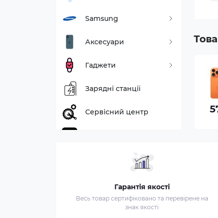
Samsung
Това
Аксесуари
Гаджети
(Open Box) Смартфон Apple iPhone
17 Pro Max 256GB Cosmic Orange (e-
Зарядні станції
sim)
57 450₴
Сервісний центр
Програми для Macbook
Гарантія якості
Весь товар сертифіковано та перевірене на
знак якості