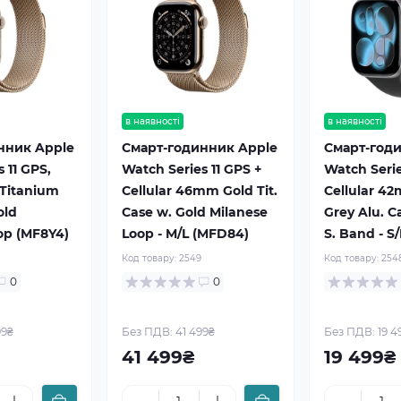
в наявності
в наявності
нник Apple
Смарт-годинник Apple
Смарт-год
 11 GPS,
Watch Series 11 GPS +
Watch Serie
Titanium
Cellular 46mm Gold Tit.
Cellular 4
old
Case w. Gold Milanese
Grey Alu. C
op (MF8Y4)
Loop - M/L (MFD84)
S. Band - S
Код товару:
2549
Код товару:
254
0
0
99₴
Без ПДВ: 41 499₴
Без ПДВ: 19 4
41 499₴
19 499₴