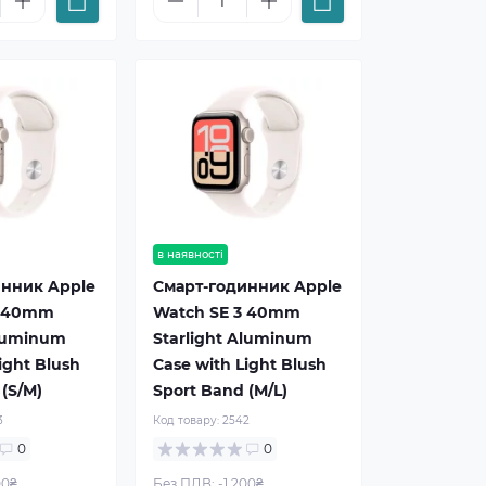
в наявності
инник Apple
Смарт-годинник Apple
3 40mm
Watch SE 3 40mm
Aluminum
Starlight Aluminum
ight Blush
Case with Light Blush
 (S/M)
Sport Band (M/L)
3
Код товару:
2542
0
0
00₴
Без ПДВ: -1 200₴