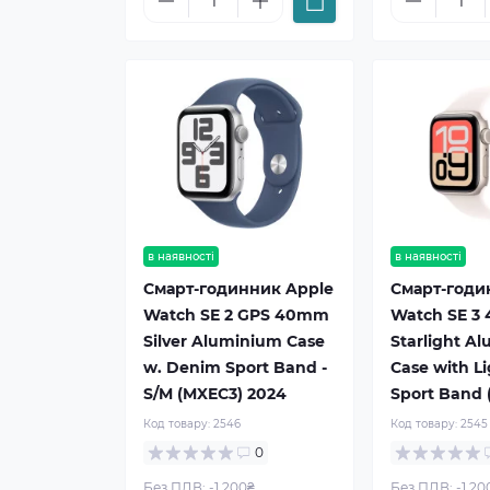
в наявності
в наявності
Смарт-годинник Apple
Смарт-годи
Watch SE 2 GPS 40mm
Watch SE 
Silver Aluminium Case
Starlight A
w. Denim Sport Band -
Case with L
S/M (MXEC3) 2024
Sport Band 
Код товару:
2546
Код товару:
2545
0
Без ПДВ: -1 200₴
Без ПДВ: -1 20