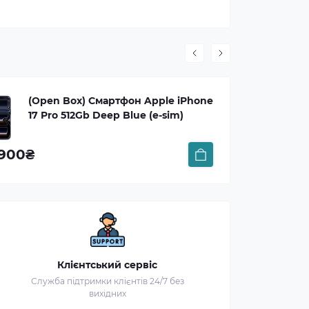
(OPEN BOX) Смартфон Apple
iPhone 17 Pro 256GB Silver (e-sim)
52 900₴
57
Клієнтський сервіс
Служба підтримки клієнтів 24/7 без
вихідних