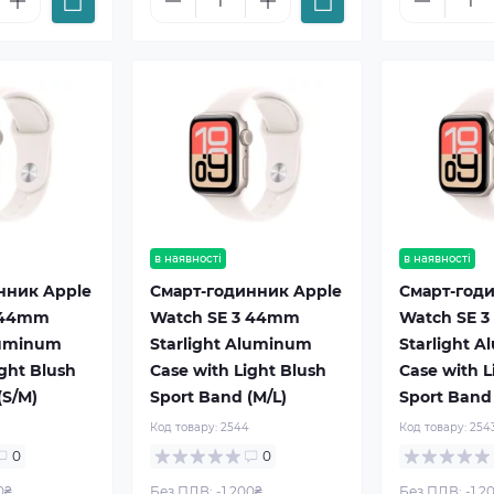
в наявності
в наявності
нник Apple
Смарт-годинник Apple
Смарт-год
3 44mm
Watch SE 3 44mm
Watch SE 
luminum
Starlight Aluminum
Starlight 
ight Blush
Case with Light Blush
Case with L
(S/M)
Sport Band (M/L)
Sport Band
Код товару:
2544
Код товару:
254
0
0
0₴
Без ПДВ: -1 200₴
Без ПДВ: -1 2