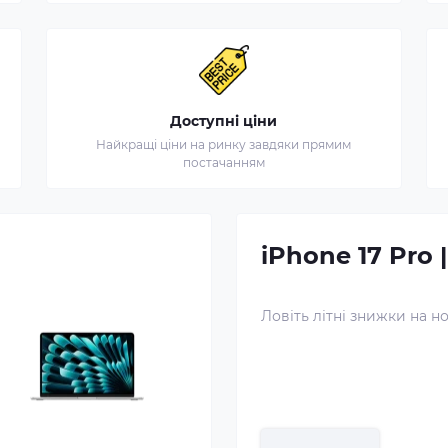
Доступні ціни
Найкращі ціни на ринку завдяки прямим
постачанням
iPhone 17 Pro 
Ловіть літні знижки на н