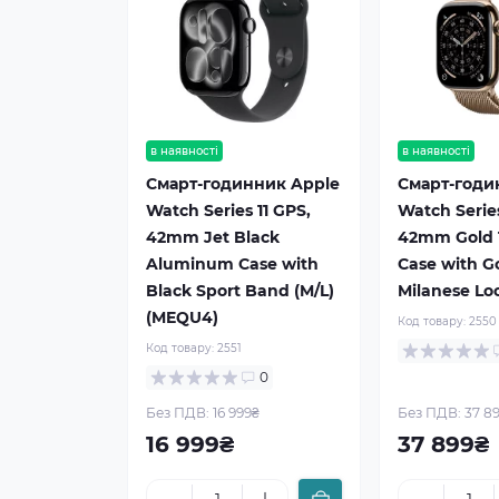
в наявності
в наявності
Смарт-годинник Apple
Смарт-годи
Watch Series 11 GPS,
Watch Series
42mm Jet Black
42mm Gold 
Aluminum Case with
Case with G
Black Sport Band (M/L)
Milanese Lo
(MEQU4)
Код товару:
2550
Код товару:
2551
0
Без ПДВ: 16 999₴
Без ПДВ: 37 8
16 999₴
37 899₴