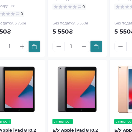
овару:
1186
0
0
одатку: 3 750₴
Без податку: 5 550₴
Без подат
750₴
5 550₴
5 550
вності
в наявності
в наявност
Apple iPad 8 10.2
Б/У Apple iPad 8 10.2
Б/У Appl