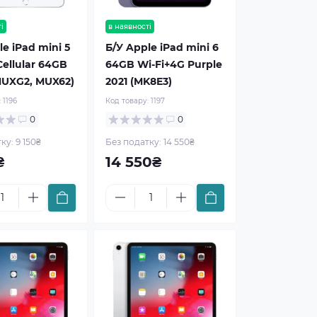
і
в наявності
le iPad mini 5
Б/У Apple iPad mini 6
Cellular 64GB
64GB Wi-Fi+4G Purple
(MUXG2, MUX62)
2021 (MK8E3)
:
1196
Код товару:
1197
0
0
ку: 9 150₴
Без податку: 14 550₴
₴
14 550₴