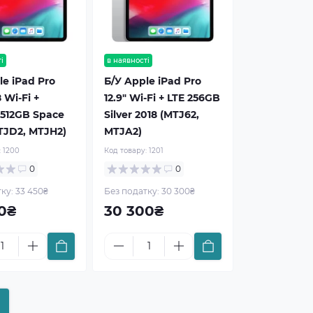
і
в наявності
le iPad Pro
Б/У Apple iPad Pro
8 Wi-Fi +
12.9" Wi-Fi + LTE 256GB
r 512GB Space
Silver 2018 (MTJ62,
TJD2, MTJH2)
MTJA2)
:
1200
Код товару:
1201
0
0
ку: 33 450₴
Без податку: 30 300₴
0₴
30 300₴