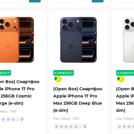
вності
в наявності
рекомендуємо
в наявност
en Box) Смартфон
e iPhone 17 Pro
(Open Box) Смартфон
(Open B
 256GB Cosmic
Apple iPhone 17 Pro
Apple i
ge (e-sim)
Max 256GB Deep Blue
Max 256G
(e-sim)
sim)
овару:
1068
Код товару:
1256
Код товару
0
0