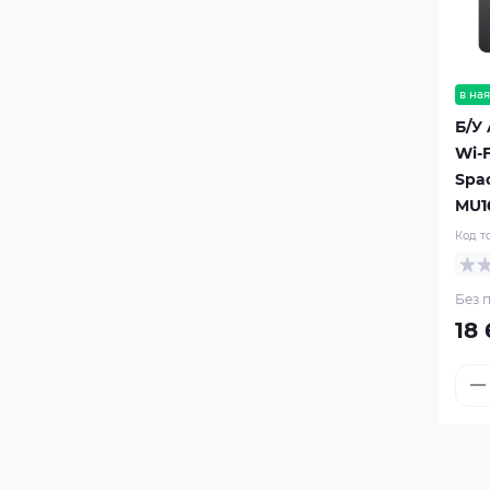
в ная
Б/У 
Wi-F
Spac
MU1
Код т
Без п
18