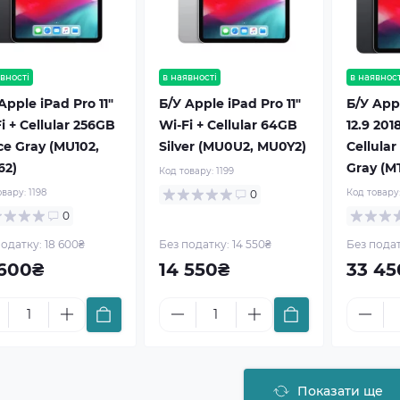
вності
в наявності
в наявност
Apple iPad Pro 11"
Б/У Apple iPad Pro 11"
Б/У App
i + Cellular 256GB
Wi-Fi + Cellular 64GB
12.9 201
e Gray (MU102,
Silver (MU0U2, MU0Y2)
Cellula
62)
Gray (M
Код товару:
1199
овару:
1198
Код товару
0
0
одатку: 18 600₴
Без податку: 14 550₴
Без подат
 600₴
14 550₴
33 45
Показати ще