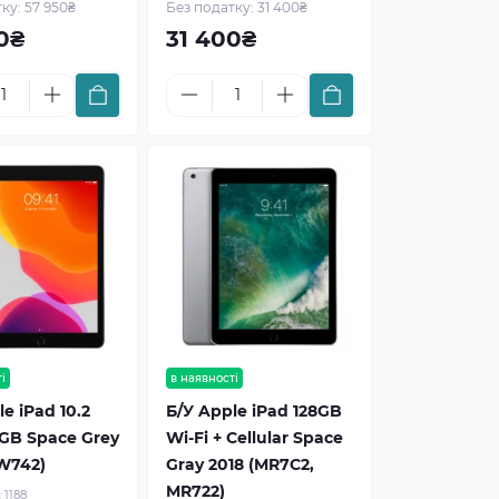
ку: 57 950₴
Без податку: 31 400₴
0₴
31 400₴
і
в наявності
e iPad 10.2
Б/У Apple iPad 128GB
2GB Space Grey
Wi-Fi + Cellular Space
W742)
Gray 2018 (MR7C2,
MR722)
:
1188