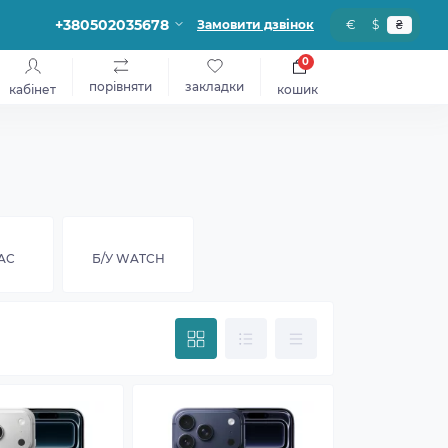
+380502035678
Замовити дзвінок
€
$
₴
0
порівняти
закладки
кабінет
кошик
AC
Б/У WATCH