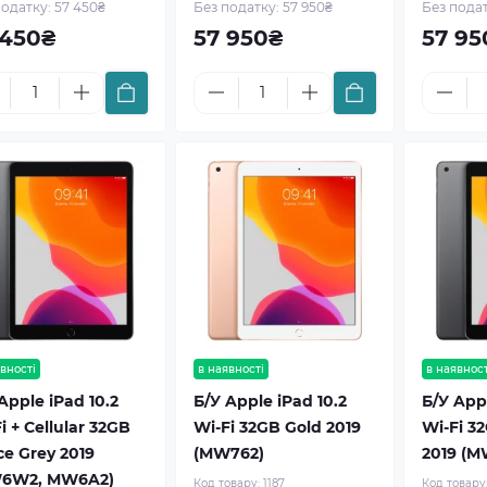
податку: 57 450₴
Без податку: 57 950₴
Без подат
 450₴
57 950₴
57 95
вності
в наявності
в наявност
Apple iPad 10.2
Б/У Apple iPad 10.2
Б/У Appl
i + Cellular 32GB
Wi-Fi 32GB Gold 2019
Wi-Fi 3
e Grey 2019
(MW762)
2019 (M
6W2, MW6A2)
Код товару:
1187
Код товару