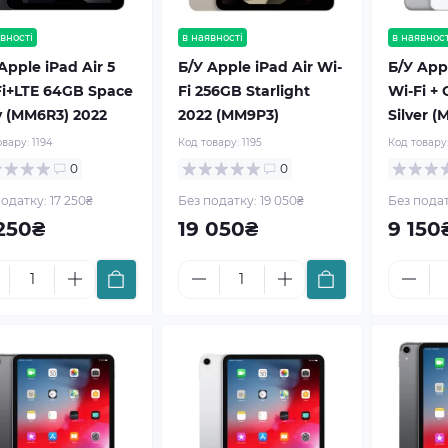
вності
в наявності
в наявност
Apple iPad Air 5
Б/У Apple iPad Air Wi-
Б/У App
Fi+LTE 64GB Space
Fi 256GB Starlight
Wi-Fi + 
y (MM6R3) 2022
2022 (MM9P3)
Silver 
овару:
1194
Код товару:
1195
Код товару
0
0
одатку: 17 250₴
Без податку: 19 050₴
Без подат
 250₴
19 050₴
9 150