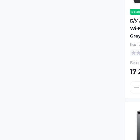
в ная
Б/У 
Wi-
Gra
Код т
Без п
17