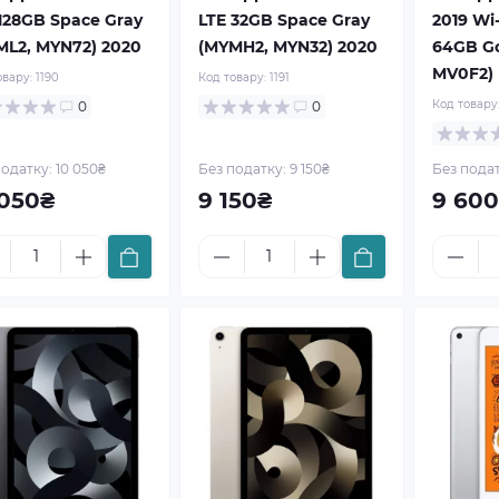
128GB Space Gray
LTE 32GB Space Gray
2019 Wi-
ML2, MYN72) 2020
(MYMH2, MYN32) 2020
64GB Go
MV0F2)
овару:
1190
Код товару:
1191
Код товару
0
0
одатку: 10 050₴
Без податку: 9 150₴
Без подат
 050₴
9 150₴
9 60