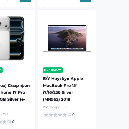
і
рекомендуємо
в наявності
Б/У Ноутбук Apple
ox) Смартфон
MacBook Pro 15"
Phone 17 Pro
i7/16/256 Silver
B Silver (e-
(MR962) 2018
Код товару:
1185
:
1258
0
0