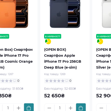
вності
рекомендуємо
в наявності
рекомендуємо
в наявност
en Box) Смартфон
(OPEN BOX)
(OPEN 
e iPhone 17 Pro
Смартфон Apple
Смартф
GB Cosmic Orange
iPhone 17 Pro 256GB
iPhone 
im)
Deep Blue (e-sim)
Silver (e
овару:
1267
Код товару:
1269
Код товару
0
0
одатку: 51 850₴
Без податку: 52 650₴
Без подат
 850₴
52 650₴
52 90