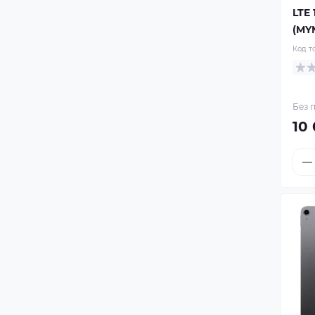
Б/У iPhone Xs
LTE 
(MY
Б/У iPhone Xs Max
Код т
Без п
10