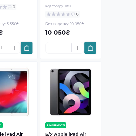
Код товару:
1189
0
0
ку: 5 550₴
Без податку: 10 050₴
₴
10 050₴
і
в наявності
e iPad Air
Б/У Apple iPad Air