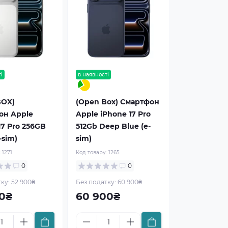
і
рекомендуємо
в наявності
рекомендуємо
BOX)
(Open Box) Смартфон
он Apple
Apple iPhone 17 Pro
17 Pro 256GB
512Gb Deep Blue (e-
-sim)
sim)
:
1271
Код товару:
1265
0
0
ку: 52 900₴
Без податку: 60 900₴
0₴
60 900₴