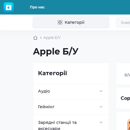
Про нас
Категорії
Apple Б/У
Apple Б/У
Категорії
Б/
Аудіо
Сор
Акустика
Геймінг
Навушники
Консолі Sony PlayStation
Зарядні станції та
аксесуари