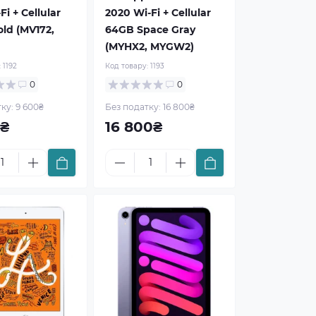
Fi + Cellular
2020 Wi-Fi + Cellular
ld (MV172,
64GB Space Gray
(MYHX2, MYGW2)
:
1192
Код товару:
1193
0
0
ку: 9 600₴
Без податку: 16 800₴
0₴
16 800₴