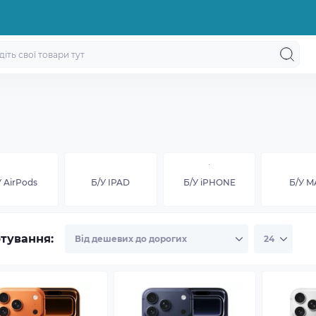
У AirPods
Б/У IPAD
Б/У iPHONE
Б/У M
тування: