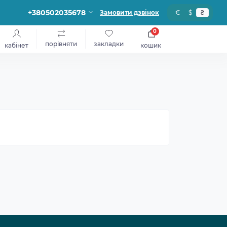
+380502035678
Замовити дзвінок
€
$
₴
0
порівняти
закладки
кабінет
кошик