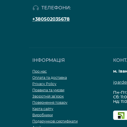
ТЕЛЕФОНИ:
+380502035678
ІНФОРМАЦІЯ
КОНТ
м. Іва
Про нас
Оплата та доставка
igard
Privacy Policy
Правила та умови
Пн-Пт: 
Зворотній зв’язок
Сб: 11:
Нд: 11:
Повернення товару
Карта сайту
Виробники
Подарункові сертифікати