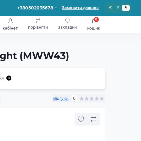
+380502035678
Замовити дзвінок
€
$
₴
0
порівняти
закладки
кабінет
кошик
night (MWW43)
ня
0
Відгуки:
0