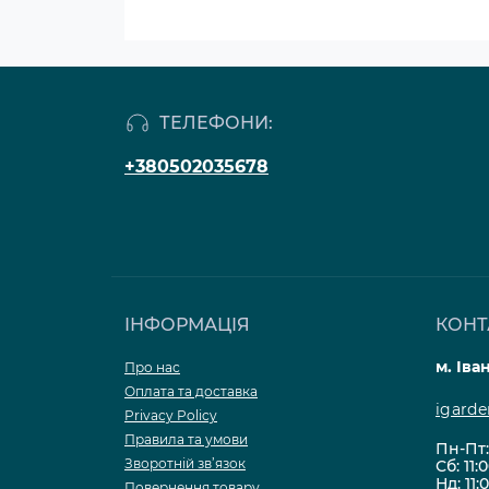
ТЕЛЕФОНИ:
+380502035678
ІНФОРМАЦІЯ
КОНТ
м. Іва
Про нас
Оплата та доставка
igard
Privacy Policy
Правила та умови
Пн-Пт: 
Зворотній зв’язок
Сб: 11:
Нд: 11:
Повернення товару