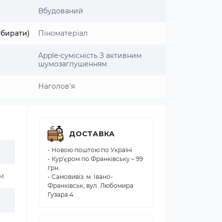
Вбудований
обирати)
Піноматеріал
Apple-сумісність З активним
шумозаглушенням
Наголов'я
ДОСТАВКА
- Новою поштою по Україні
- Кур'єром по Франківську – 99
грн.
м
- Самовивіз: м. Івано-
Франківськ, вул. Любомира
Гузара 4