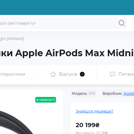
ight (MWW43)
ки Apple AirPods Max Mid
ктеристики
Відгуків
Питан
0
Модель:
1170
Виробник:
Apple
в наявності
Знайшли дешевше?
20 199₴
Без податку:
20 199₴