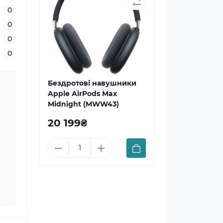
0
0
0
0
Бездротові навушники
Apple AirPods Max
Midnight (MWW43)
20 199₴