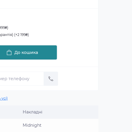
999₴)
арантія) (+2 199₴)
До кошика
 усі)
Накладні
Midnight